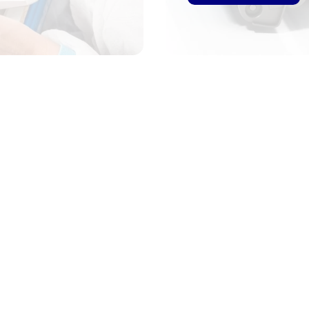
Da
Na
Per