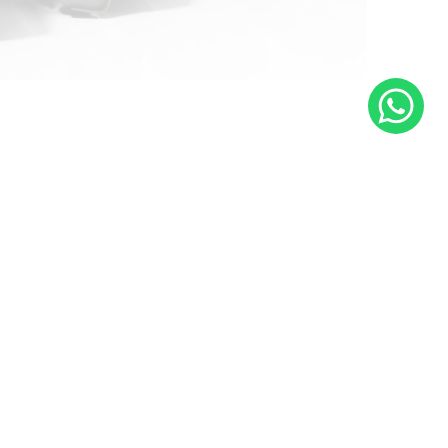
ftar Sekarang
ma
usahaan