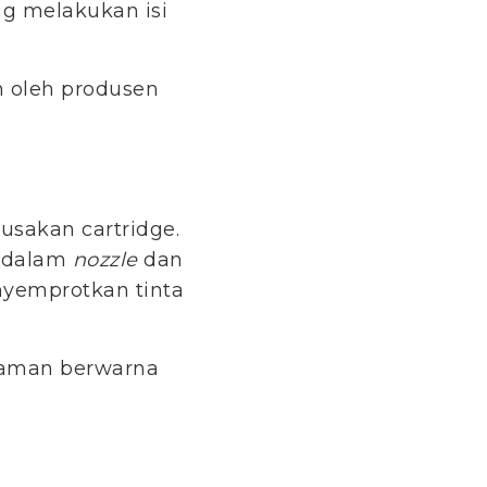
ang melakukan isi
n oleh produsen
usakan cartridge.
i dalam
nozzle
dan
nyemprotkan tinta
alaman berwarna