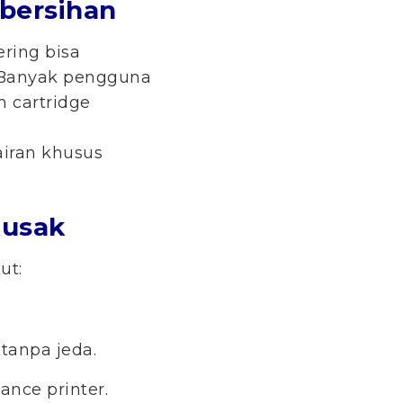
mbersihan
ering bisa
 Banyak pengguna
 cartridge
iran khusus
Rusak
ut:
tanpa jeda.
ance printer.