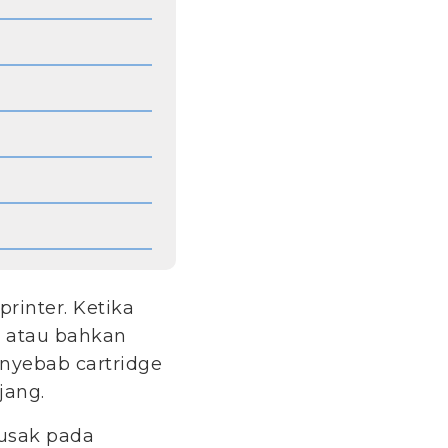
rinter. Ketika
, atau bahkan
enyebab cartridge
jang.
rusak pada