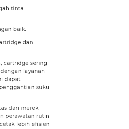
ah tinta
ngan baik.
rtridge dan
 cartridge sering
 dengan layanan
mi dapat
 penggantian suku
tas dari merek
an perawatan rutin
etak lebih efisien