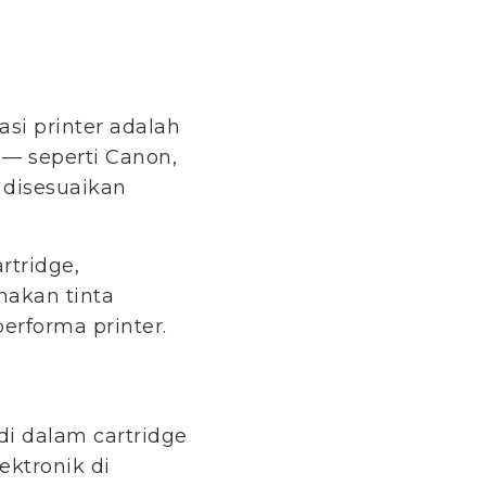
asi printer adalah
 — seperti Canon,
 disesuaikan
rtridge,
nakan tinta
erforma printer.
i dalam cartridge
ktronik di